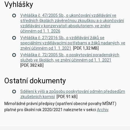
Vyhlášky
Vyhláška č. 47/2005 Sb., o ukončování vzdělávání ve
středních školách závěrečnou zkouškou a o ukončování
vzdělávání v konzervatoři absolutoriem, ve znění
účinném od 1. 1. 2026
Vyhláška č. 27/2016 Sb., o vzdělávání žáků se
speciálními vzdělávacími potřebami a žáků nadaných, ve
znění účinném od 1. 1. 2021
[PDF, 1,32 MB]
Vyhláška č. 72/2005 Sb., o poskytování poradenských
služeb ve školách, ve znění účinném od 1. 1. 2021
[PDF, 382 kB]
Ostatní dokumenty
Sdělení k výši a způsobu poskytování odměn předsedům
zkušebních komisí
[PDF, 91 kB]
Mimořádné právní předpisy (opatření obecné povahy MŠMT)
platné pro školní rok 2020/2021 naleznete v sekci
Archiv
.