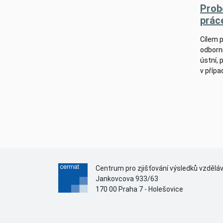
Prob
prác
Cílem 
odborn
ústní,
v přípa
Centrum pro zjišťování výsledků vzdělá
Jankovcova 933/63
170 00 Praha 7 - Holešovice