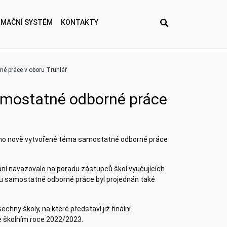
RMAČNÍ SYSTÉM
KONTAKTY
é práce v oboru Truhlář
samostatné odborné práce
váno nově vytvořené téma samostatné odborné práce
ání navazovalo na poradu zástupců škol vyučujících
tu samostatné odborné práce byl projednán také
hny školy, na které představí již finální
e školním roce 2022/2023.