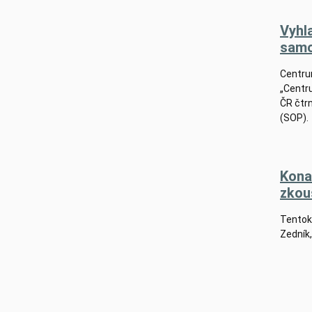
Vyhl
samo
Centrum
„Centr
ČR čtr
(SOP).
Kona
zko
Tentokr
Zedník