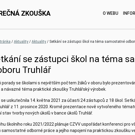
REČNÁ ZKOUŠKA
O WEBU
INFO
(current)
(current)
stránka
Aktuality
Aktuality
Setkání se zástupci škol na téma samostatné odborn
tkání se zástupci škol na téma 
oboru Truhlář
i porady se školami s největším počtem žáků v oboru bylo prezento
ř a návazné téma praktické zkoušky Truhlářský výrobek.
se uskutečnila 14. května 2021 za účasti 24 zástupců z 18 škol. Setk
ruhlář z 11. prosince 2020. Kromě prezentace nově vytvořeného téma
í stav tvorby nových úkolů v bance úkolů Truhlář.
hu školního roku 2021/2022 plánuje CZVV uspořádat konferenci pro všec
 samostatné odborné práce a jejího napojení na praktickou zkoušku v