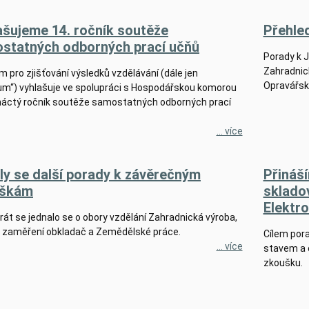
ašujeme 14. ročník soutěže
Přehle
statných odborných prací učňů
Porady k J
Zahradnick
 pro zjišťování výsledků vzdělávání (dále jen
Opravářsk
um“) vyhlašuje ve spolupráci s Hospodářskou komorou
náctý ročník soutěže samostatných odborných prací
... více
ly se další porady k závěrečným
Přináš
uškám
skladov
Elektr
át se jednalo se o obory vzdělání Zahradnická výroba,
, zaměření obkladač a Zemědělské práce.
Cílem pora
... více
stavem a 
zkoušku.