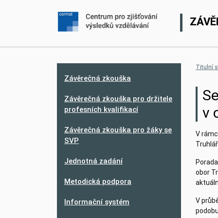
ZÁVĚ
Titulní 
Závěrečná zkouška
Se
Závěrečná zkouška pro držitele
v 
profesních kvalifikací
Závěrečná zkouška pro žáky se
V rámc
SVP
Truhlá
Jednotná zadání
Porada 
obor T
Metodická podpora
aktuáln
V průbě
Informační systém
podobu