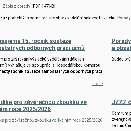
Zápis z porady
[PDF, 147 kB]
z již proběhlých porad pro jiné obory vzdělání naleznete v sekci
Porady 
ašujeme 15. ročník soutěže
Porady 
statných odborných prací učňů
a obsa
 pro zjišťování výsledků vzdělávání (dále jen
Budou prů
um“) vyhlašuje ve spolupráci s Hospodářskou komorou
náctý ročník soutěže samostatných odborných prací
... více
dika pro závěrečnou zkoušku ve
JZZZ č
ním roce 2025/2026
Centrum pr
zveřejňov
ka pro závěrečnou zkoušku ve školním roce 2025/2026
termín Če