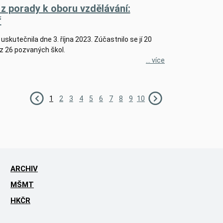
z porady k oboru vzdělávání:
ř
uskutečnila dne 3. října 2023. Zúčastnilo se jí 20
z 26 pozvaných škol.
... více
1
2
3
4
5
6
7
8
9
10
ARCHIV
MŠMT
HKČR