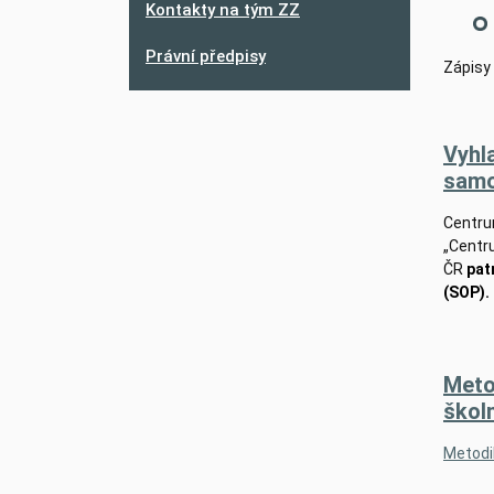
Kontakty na tým ZZ
Právní předpisy
Zápisy 
Vyhl
samo
Centrum
„Centr
ČR
pat
(SOP).
Meto
škol
Metodi