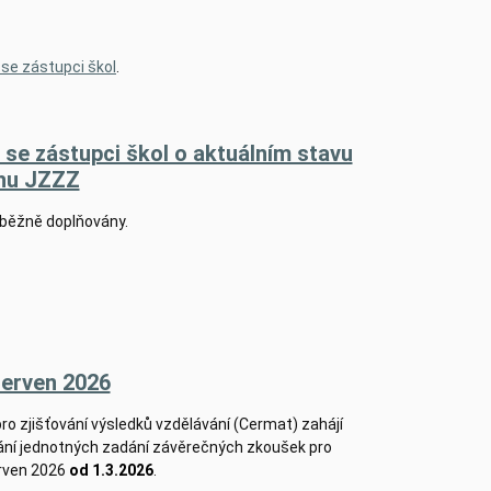
se zástupci škol
.
se zástupci škol o aktuálním stavu
hu JZZZ
běžně doplňovány.
erven 2026
o zjišťování výsledků vzdělávání (Cermat) zahájí
ání jednotných zadání závěrečných zkoušek pro
rven 2026
od 1.3.2026
.