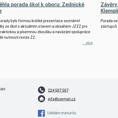
ěhla porada škol k oboru: Zednické
Závěry 
e
Klempí
porady bylo formou krátké prezentace seznámit
Porada se 
íky ze škol s aktuálním stavem a obsahem JZZZ pro
zástupců 
 praktickou a písemnou zkoušku a navázání spolupráce
dě nutnosti revize ZZ.
... více
vání
224 507 507
info@cermat.cz
Udělám maturitu