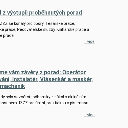
d z výstupů proběhnutých porad
ZZZ se konaly pro obory: Tesařské práce,
é práce, Pečovatelské služby. Knihařské práce a
é práce.
... více
íme vám závěry z porad: Operátor
ání, Instalatér, Vlásenkář a maskér,
omachanik
dy bylo seznámit odborníky ze škol s aktuálním
obsahem JZZZ pro ústní, praktickou a písemnou
... více