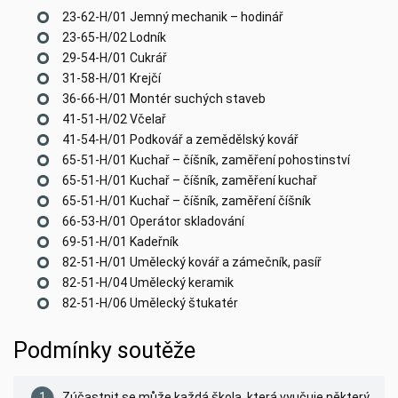
23-62-H/01 Jemný mechanik – hodinář
23-65-H/02 Lodník
29-54-H/01 Cukrář
31-58-H/01 Krejčí
36-66-H/01 Montér suchých staveb
41-51-H/02 Včelař
41-54-H/01 Podkovář a zemědělský kovář
65-51-H/01 Kuchař – číšník, zaměření pohostinství
65-51-H/01 Kuchař – číšník, zaměření kuchař
65-51-H/01 Kuchař – číšník, zaměření číšník
66-53-H/01 Operátor skladování
69-51-H/01 Kadeřník
82-51-H/01 Umělecký kovář a zámečník, pasíř
82-51-H/04 Umělecký keramik
82-51-H/06 Umělecký štukatér
Podmínky soutěže
Zúčastnit se může každá škola, která vyučuje některý