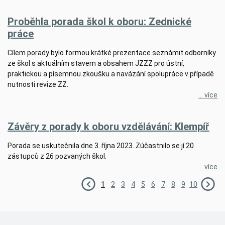
Proběhla porada škol k oboru: Zednické
práce
Cílem porady bylo formou krátké prezentace seznámit odborníky
ze škol s aktuálním stavem a obsahem JZZZ pro ústní,
praktickou a písemnou zkoušku a navázání spolupráce v případě
nutnosti revize ZZ.
... více
Závěry z porady k oboru vzdělávání: Klempíř
Porada se uskutečnila dne 3. října 2023. Zúčastnilo se jí 20
zástupců z 26 pozvaných škol.
... více
1
2
3
4
5
6
7
8
9
10