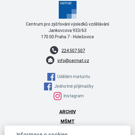
Centrum pro zjišťování výsledků vzdělávání
Jankovcova 933/63
170 00 Praha 7 - Holešovice
224 507 507
info@cermat.cz
Udělám maturitu
Jednotné přijímačky
Instagram
ARCHIV
MŠMT
HKČR
Informace o cookies