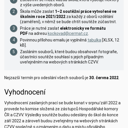
z výše uvedených oborů.
Škola může zaslat
1–2 soutěžní práce vytvořené ve
školním roce 2021/2022
za každý z oborů vzdělání
(zaměření), v němž se bude chtít soutěže zúčastnit.
Práce je nutné zaslat
elektronicky ve formátu
PDF
na adresu
kockovad@cermat.cz
.
Povinnou přílohou emailu je vyplněná
tabulka
[XLSX, 12
kB].
Zasláním souborů, které budou obsahovat fotografie,
účastníci soutěže souhlasí s jejich případným
uveřejněním na webových stránkách CZVV.
Nejzazší termín pro odeslání všech souborů je
30. června 2022
.
Vyhodnocení
Vyhodnocení zaslaných prací se bude konat v srpnu/září 2022 a
provede ho komise složená ze zástupců Hospodářské komory
ČR a CZVV. Výsledky soutěže budou odeslány do škol do konce
září 2022 a zároveň budou zveřejněny na webových stránkách
CZVV společně s oznámením o datu a místu oficiálního